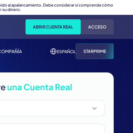
ebido al apalancamiento. Debe considerar si comprende cómo
r su dinero.
ABRIR CUENTA REAL
ACCESO
COMPAÑÍA
STARPRIME
ESPAÑOL
re
una Cuenta Real