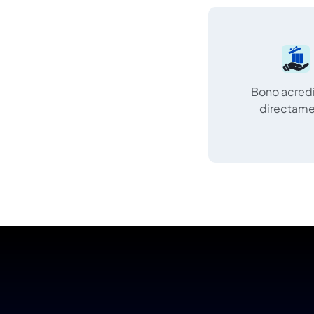
Bono acred
directam