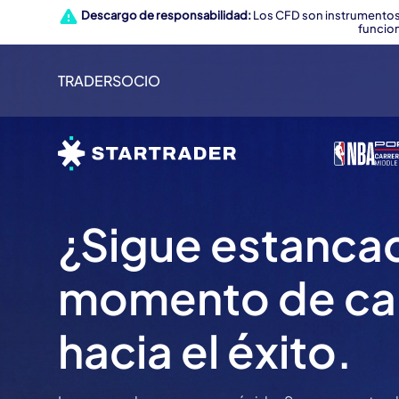
Descargo de responsabilidad:
Los CFD son instrumentos
funcion
TRADER
SOCIO
¿Sigue estanca
momento de ca
hacia el éxito.