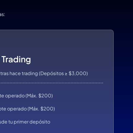
s:
 Trading
ras hace trading (Depósitos ≥ $3,000)
ote operado (Máx. $200)
ote operado (Máx. $200)
sde tu primer depósito