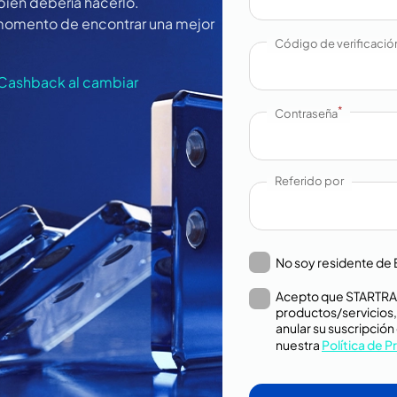
ién debería hacerlo.
es momento de encontrar una mejor
Código de verificació
Cashback al cambiar
*
Contraseña
Referido por
No soy residente de
Acepto que STARTRAD
productos/servicios,
anular su suscripció
nuestra
Política de P