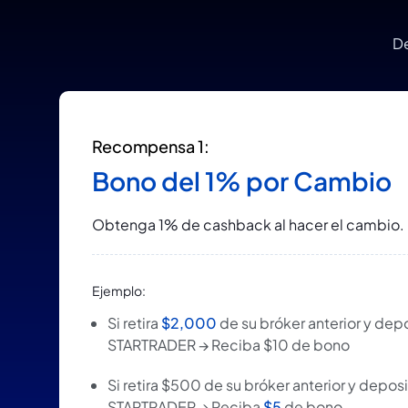
D
Recompensa 1:
Bono del 1% por Cambio
Obtenga 1% de cashback al hacer el cambio.
Ejemplo:
Si retira
$2,000
de su bróker anterior y dep
STARTRADER → Reciba $10 de bono
Si retira $500 de su bróker anterior y depos
STARTRADER → Reciba
$5
de bono