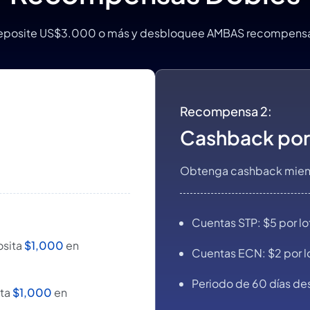
eposite US$3.000 o más y desbloquee AMBAS recompensa
Recompensa 2:
Cashback por
Obtenga cashback mient
Cuentas STP: $5 por l
osita
$1,000
en
Cuentas ECN: $2 por l
Periodo de 60 días de
ita
$1,000
en