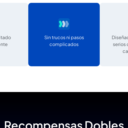
itado
Sin trucos ni pasos
Diseñad
ente
complicados
serios
ca
Recompensas Dobles