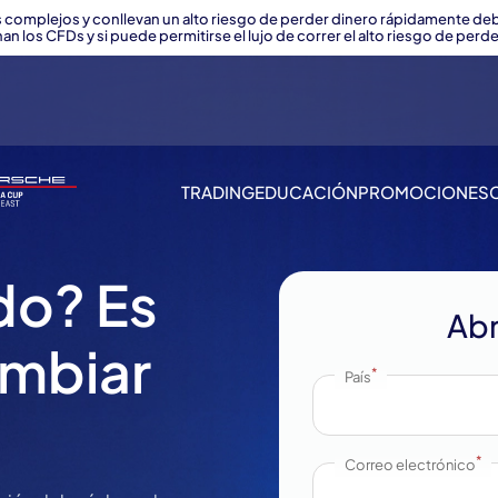
 complejos y conllevan un alto riesgo de perder dinero rápidamente d
an los CFDs y si puede permitirse el lujo de correr el alto riesgo de perde
TRADING
EDUCACIÓN
PROMOCIONES
do? Es
Ab
mbiar
*
País
*
Correo electrónico