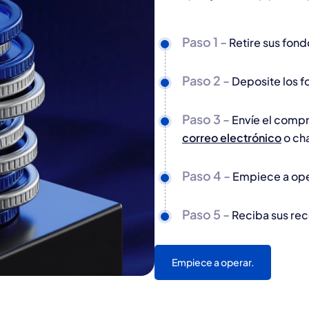
Paso 1 -
Retire sus fond
Paso 2 -
Deposite los 
Paso 3 -
Envíe el compr
correo electrónico
o cha
Paso 4 -
Empiece a ope
Paso 5 -
Reciba sus re
Empiece a operar.