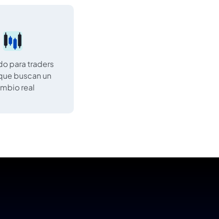
o para traders
 que buscan un
mbio real