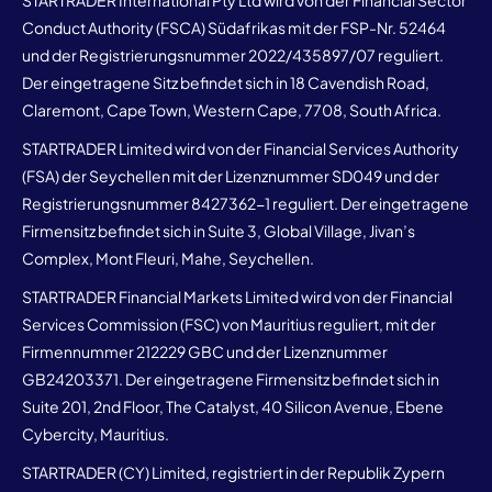
Conduct Authority (FSCA) Südafrikas mit der FSP-Nr. 52464
und der Registrierungsnummer 2022/435897/07 reguliert.
Der eingetragene Sitz befindet sich in 18 Cavendish Road,
Claremont, Cape Town, Western Cape, 7708, South Africa.
STARTRADER Limited wird von der Financial Services Authority
(FSA) der Seychellen mit der Lizenznummer SD049 und der
Registrierungsnummer 8427362-1 reguliert. Der eingetragene
Firmensitz befindet sich in Suite 3, Global Village, Jivan’s
Complex, Mont Fleuri, Mahe, Seychellen.
STARTRADER Financial Markets Limited wird von der Financial
Services Commission (FSC) von Mauritius reguliert, mit der
Firmennummer 212229 GBC und der Lizenznummer
GB24203371. Der eingetragene Firmensitz befindet sich in
Suite 201, 2nd Floor, The Catalyst, 40 Silicon Avenue, Ebene
Cybercity, Mauritius.
STARTRADER (CY) Limited, registriert in der Republik Zypern