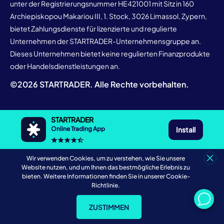
unter der Registrierungsnummer HE421001 mit Sitz in 160
Archiepiskopou Makariou III, 1. Stock, 3026 Limassol, Zypern,
bietet Zahlungsdienste für lizenzierte und regulierte
Unternehmen der STARTRADER-Unternehmensgruppe an.
Dieses Unternehmen bietet keine regulierten Finanzprodukte
oder Handelsdienstleistungen an.
©
2026
STARTRADER. Alle Rechte vorbehalten.
STARTRADER
Install
Online Trading App
Wir verwenden Cookies, um zu verstehen, wie Sie unsere
Website nutzen, und um Ihnen das bestmögliche Erlebnis zu
bieten. Weitere Informationen finden Sie in unserer Cookie-
Richtlinie.
ZUSTIMMEN