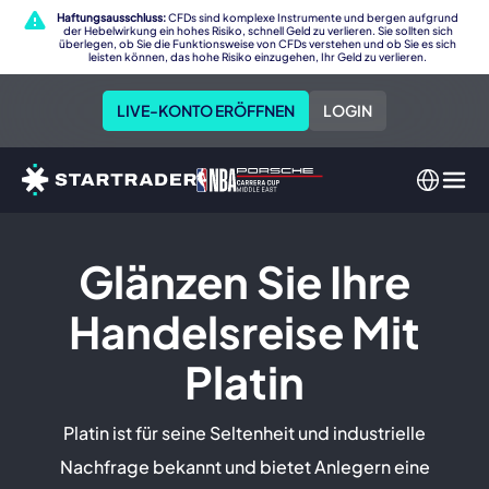
Haftungsausschluss:
CFDs sind komplexe Instrumente und bergen aufgrund
der Hebelwirkung ein hohes Risiko, schnell Geld zu verlieren. Sie sollten sich
überlegen, ob Sie die Funktionsweise von CFDs verstehen und ob Sie es sich
leisten können, das hohe Risiko einzugehen, Ihr Geld zu verlieren.
LIVE-KONTO ERÖFFNEN
LOGIN
Glänzen Sie Ihre
Handelsreise Mit
Platin
Platin ist für seine Seltenheit und industrielle
Nachfrage bekannt und bietet Anlegern eine