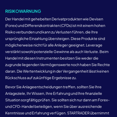
RISIKOWARNUNG
Der Handel mit gehebelten Derivatprodukten wie Devisen
(Forex) und Differenzkontrakten (CFDs) ist mit einem hohen
Risiko verbunden und kann zu Verlusten führen, die Ihre
ursprüngliche Einzahlung übersteigen. Diese Produkte sind
möglicherweise nicht für alle Anleger geeignet. Leverage
verstärkt sowohl potenzielle Gewinne als auch Verluste. Beim
Handel mit diesen Instrumenten besitzen Sie weder die
zugrunde liegenden Vermögenswerte noch haben Sie Rechte
daran. Die Wertentwicklung in der Vergangenheit lässt keinen
Rückschluss auf zukünftige Ergebnisse zu.
Bevor Sie Anlageentscheidungen treffen, sollten Sie Ihre
Anlageziele, Ihr Wissen, Ihre Erfahrung und Ihre finanzielle
Situation sorgfältig prüfen. Sie sollten sich nur dann am Forex-
und CFD-Handel beteiligen, wenn Sie über ausreichende
Kenntnisse und Erfahrung verfügen. STARTRADER übernimmt