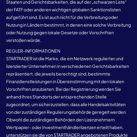
Staaten und Gerichtsbarkeiten, die auf der „schwarzen Liste“
der FATF oder anderen wichtigen globalen Sanktionslisten
aufgeführt sind. Es ist auch nicht für die Verbreitung oder
Nutzung in Ländern bestimmt, in denen eine solche Verbreitung
oder Nutzung gegen lokale Gesetze oder Vorschriften
verstoßen würde.
REGLER-INFORMATIONEN
STARTRADER ist die Marke, die ein Netzwerk regulierter und
lizenzierter Unternehmen in verschiedenen Gerichtsbarkeiten
repräsentiert, die jeweils berechtigt sind, bestimmte
Finanzdienstleistungen in Übereinstimmung mit den lokalen
Vorschriften anzubieten. Bei der Registrierung werden Sie
anhand Ihres Standorts der entsprechenden Stelle
zugeordnet, um sicherzustellen, dass alle Handelsaktivitäten
von der zuständigen Regulierungsbehörde geregelt werden.
Obwohl die zuständigen Behörden den Lizenznehmern
Wertpapier- oder Investmenthändlerlizenzen erteilt haben,
unterstützen sie die von STARTRADER angebotenen Produkte