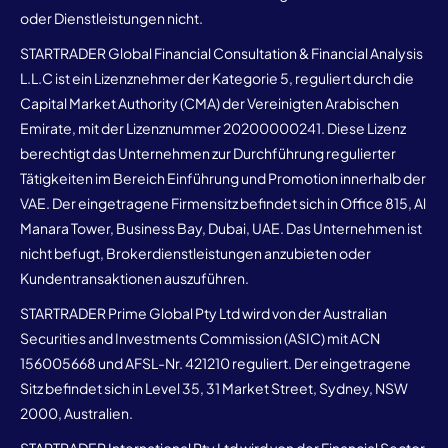
oder Dienstleistungen nicht.
STARTRADER Global Financial Consultation & Financial Analysis
L.L.C ist ein Lizenznehmer der Kategorie 5, reguliert durch die
Capital Market Authority (CMA) der Vereinigten Arabischen
Emirate, mit der Lizenznummer 20200000241. Diese Lizenz
berechtigt das Unternehmen zur Durchführung regulierter
Tätigkeiten im Bereich Einführung und Promotion innerhalb der
VAE. Der eingetragene Firmensitz befindet sich in Office 815, Al
Manara Tower, Business Bay, Dubai, UAE. Das Unternehmen ist
nicht befugt, Brokerdienstleistungen anzubieten oder
Kundentransaktionen auszuführen.
STARTRADER Prime Global Pty Ltd wird von der Australian
Securities and Investments Commission (ASIC) mit ACN
156005668 und AFSL-Nr. 421210 reguliert. Der eingetragene
Sitz befindet sich in Level 35, 31 Market Street, Sydney, NSW
2000, Australien.
STARTRADER International Pty Ltd wird von der Financial Sector