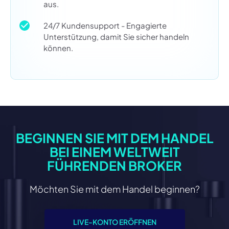
aus.
24/7 Kundensupport - Engagierte
Unterstützung, damit Sie sicher handeln
können.
BEGINNEN SIE MIT DEM HANDEL
BEI EINEM WELTWEIT
FÜHRENDEN BROKER
Möchten Sie mit dem Handel beginnen?
LIVE-KONTO ERÖFFNEN