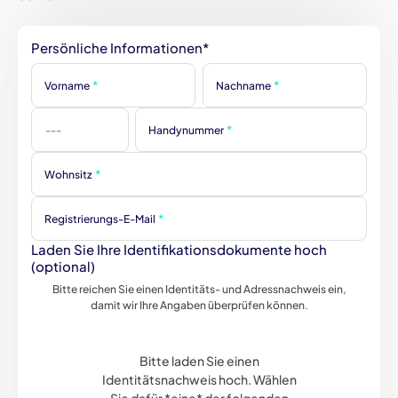
Persönliche Informationen*
*
*
Vorname
Nachname
*
Handynummer
-
-
-
*
Wohnsitz
*
*
Registrierungs-E-Mail
Laden Sie Ihre Identifikationsdokumente hoch
(optional)
Bitte reichen Sie einen Identitäts- und Adressnachweis ein,
damit wir Ihre Angaben überprüfen können.
Bitte
laden
Bitte laden Sie einen
Sie
Identitätsnachweis hoch. Wählen
einen
Identitätsnachweis