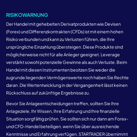
RISIKOWARNUNG
Der Handel mit gehebelten Derivatprodukten wie Devisen
(Forex) und Differenzkontrakten (CFDs) ist mit einem hohen
Risiko verbunden und kann zu Verlusten führen, die Ihre
ursprüngliche Einzahlung übersteigen. Diese Produkte sind
möglicherweise nicht für alle Anleger geeignet. Leverage
verstärkt sowohl potenzielle Gewinne als auch Verluste. Beim
Handel mit diesen Instrumenten besitzen Sie weder die
zugrunde liegenden Vermögenswerte noch haben Sie Rechte
daran. Die Wertentwicklung in der Vergangenheit lässt keinen
Rückschluss auf zukünftige Ergebnisse zu.
Bevor Sie Anlageentscheidungen treffen, sollten Sie Ihre
Anlageziele, Ihr Wissen, Ihre Erfahrung und Ihre finanzielle
Situation sorgfältig prüfen. Sie sollten sich nur dann am Forex-
und CFD-Handel beteiligen, wenn Sie über ausreichende
Kenntnisse und Erfahrung verfügen. STARTRADER übernimmt