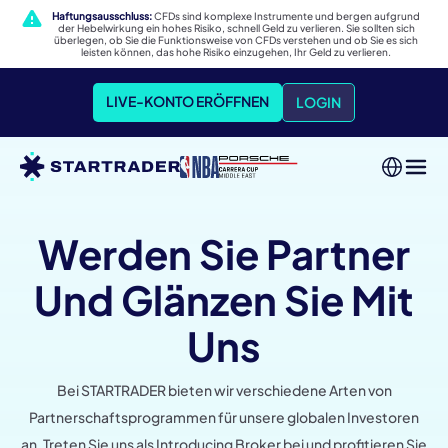
Haftungsausschluss:
CFDs sind komplexe Instrumente und bergen aufgrund
der Hebelwirkung ein hohes Risiko, schnell Geld zu verlieren. Sie sollten sich
überlegen, ob Sie die Funktionsweise von CFDs verstehen und ob Sie es sich
leisten können, das hohe Risiko einzugehen, Ihr Geld zu verlieren.
LIVE-KONTO ERÖFFNEN
LOGIN
Werden Sie Partner
Und Glänzen Sie Mit
Uns
Bei STARTRADER bieten wir verschiedene Arten von
Partnerschaftsprogrammen für unsere globalen Investoren
an. Treten Sie uns als Introducing Broker bei und profitieren Sie