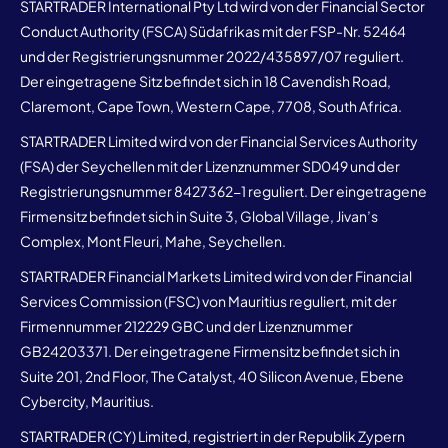
STARTRADER International Pty Ltd wird von der Financial Sector
Conduct Authority (FSCA) Südafrikas mit der FSP-Nr. 52464
und der Registrierungsnummer 2022/435897/07 reguliert.
Der eingetragene Sitz befindet sich in 18 Cavendish Road,
Claremont, Cape Town, Western Cape, 7708, South Africa.
STARTRADER Limited wird von der Financial Services Authority
(FSA) der Seychellen mit der Lizenznummer SD049 und der
Registrierungsnummer 8427362-1 reguliert. Der eingetragene
Firmensitz befindet sich in Suite 3, Global Village, Jivan’s
Complex, Mont Fleuri, Mahe, Seychellen.
STARTRADER Financial Markets Limited wird von der Financial
Services Commission (FSC) von Mauritius reguliert, mit der
Firmennummer 212229 GBC und der Lizenznummer
GB24203371. Der eingetragene Firmensitz befindet sich in
Suite 201, 2nd Floor, The Catalyst, 40 Silicon Avenue, Ebene
Cybercity, Mauritius.
STARTRADER (CY) Limited, registriert in der Republik Zypern