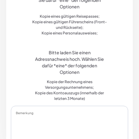
Sie dafür *eine* der folgenden
hoch.
Optionen
Wählen
Sie
Kopie eines gültigen Reisepasses;
dafür
Kopie eines gültigen Führerscheins (Front-
*eine*
der
und Rückseite);
folgenden
Kopie eines Personalausweises;
OptionenKopie
eines
gültigen
Bitte
Reisepasses;Kopie
laden
Bitte laden Sie einen
eines
Sie
Adressnachweis hoch. Wählen Sie
gültigen
einen
Führerscheins
Adressnachweis
dafür *eine* der folgenden
(Front-
hoch.
Optionen
und
Wählen
Rückseite);Kopie
Sie
Kopie der Rechnung eines
eines
dafür
Personalausweises;
Versorgungsunternehmens;
*eine*
der
Kopie des Kontoauszugs (innerhalb der
folgenden
letzten 3 Monate)
Optionen
Kopie
der
Rechnung
Bemerkung
eines
Versorgungsunternehmens;
Kopie
des
Kontoauszugs