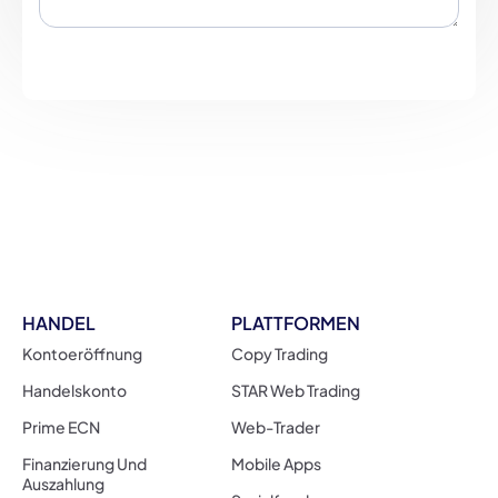
(innerhalb
der
letzten
3
Monate)
HANDEL
PLATTFORMEN
Kontoeröffnung
Copy Trading
Handelskonto
STAR Web Trading
Prime ECN
Web-Trader
Finanzierung Und
Mobile Apps
Auszahlung