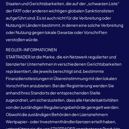
Staaten und Gerichtsbarkeiten, die auf der „schwarzen Liste“
der FATF oder anderen wichtigen globalen Sanktionslisten
aufgeführt sind. Es ist auch nicht für die Verbreitung oder
Nutzung in Ländern bestimmt, in denen eine solche Verbreitung
oder Nutzung gegen lokale Gesetze oder Vorschriften
verstoßen würde.
REGLER-INFORMATIONEN
STARTRADER ist die Marke, die ein Netzwerk regulierter und
lizenzierter Unternehmen in verschiedenen Gerichtsbarkeiten
repräsentiert, die jeweils berechtigt sind, bestimmte
Finanzdienstleistungen in Übereinstimmung mit den lokalen
Vorschriften anzubieten. Bei der Registrierung werden Sie
anhand Ihres Standorts der entsprechenden Stelle
zugeordnet, um sicherzustellen, dass alle Handelsaktivitäten
von der zuständigen Regulierungsbehörde geregelt werden.
Obwohl die zuständigen Behörden den Lizenznehmern
Wertpapier- oder Investmenthändlerlizenzen erteilt haben,