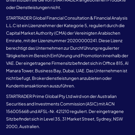
unterstützen sie die von STARTRADER angebotenen Produkte
oder Dienstleistungen nicht.
STARTRADER Global Financial Consultation & Financial Analysis
L.L.C ist ein Lizenznehmer der Kategorie 5, reguliert durch die
Capital Market Authority (CMA) der Vereinigten Arabischen
Emirate, mit der Lizenznummer 20200000241. Diese Lizenz
berechtigt das Unternehmen zur Durchführung regulierter
Tätigkeiten im Bereich Einführung und Promotion innerhalb der
VAE. Der eingetragene Firmensitz befindet sich in Office 815, Al
Manara Tower, Business Bay, Dubai, UAE. Das Unternehmen ist
nicht befugt, Brokerdienstleistungen anzubieten oder
Kundentransaktionen auszuführen.
STARTRADER Prime Global Pty Ltd wird von der Australian
Securities and Investments Commission (ASIC) mit ACN
156005668 und AFSL-Nr. 421210 reguliert. Der eingetragene
Sitz befindet sich in Level 35, 31 Market Street, Sydney, NSW
2000, Australien.